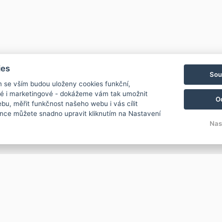
ies
Sou
m se vším budou uloženy cookies funkční,
ké i marketingové - dokážeme vám tak umožnit
O
bu, měřit funkčnost našeho webu i vás cílit
nce můžete snadno upravit kliknutím na Nastavení
Nas