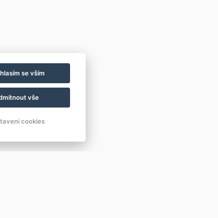
hlasím se vším
dmítnout vše
tavení cookies