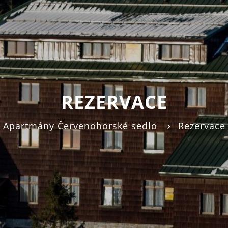
REZERVACE
Apartmány Červenohorské sedlo
Rezervace