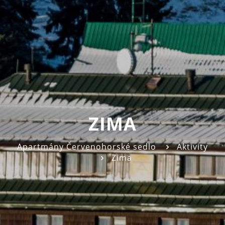
ZIMA
Apartmány Červenohorské sedlo
Aktivity
Zima