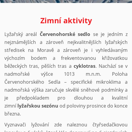
Zimní aktivity
Lyžařský areál
Červenohorské sedlo
se je jedním z
nejznámějších a zároveň nejkvalitnějších lyžařských
středisek na Moravě a zároveň je i vyhledávaným
výchozím bodem a frekventovanou křižovatkou
běžeckých tras, pěších tras a
cyklotras
. Nachází se v
nadmořské výšce 1013 m.n.m. Poloha
Červenohorského Sedla – specifické mikroklima a
nadmořská výška zaručuje skvělé sněhové podmínky a
je předpokladem pro dlouhou a kvalitní
zimní
lyžařskou sezónu
od poloviny prosince do konce
března.
Vyznavači lyžování zde naleznou čtyřsedačkovou