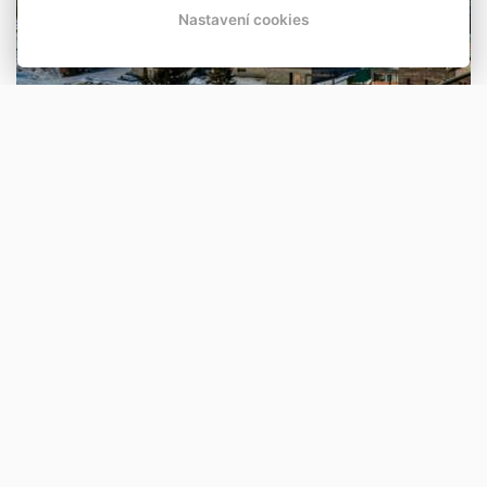
Nastavení cookies
Co se služeb týče, najdete zde vše, co opravdu
potřebujete:
půjčovny lyžařského vybavení
•
• lyžařské a snowboardové školy
• ski servis
• úschovna
• snow park
• horská služba apod.