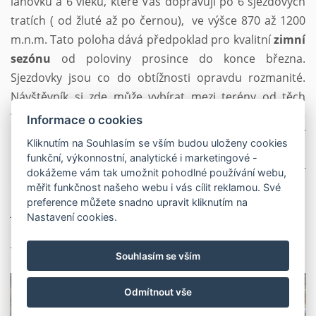
lanovku a 6 vleků, které Vás dopravují po 6 sjezdových
tratích ( od žluté až po černou), ve výšce 870 až 1200
m.n.m. Tato poloha dává předpoklad pro kvalitní
zimní
sezónu
od poloviny prosince do konce března.
Sjezdovky jsou co do obtížnosti opravdu rozmanité.
Návštěvník si zde může vybírat mezi terény od těch
vysloveně lehkých až po prudký slalomový svah, který je
Informace o cookies
určen těm nejvyspělejším lyžařům. Pro naše
nejmenší
Kliknutím na Souhlasím se vším budou uloženy cookies
lyžaře
je hned vedle apartmánové budovy dětský vlek a
funkční, výkonnostní, analytické i marketingové -
novinkou je pojízdný koberec pro děti. V nejvyšší
dokážeme vám tak umožnit pohodlné používání webu,
měřit funkčnost našeho webu i vás cílit reklamou. Své
sezóně je v provozu i večerní lyžování na osvětleném
preference můžete snadno upravit kliknutím na
jižním svahu v době od 18,00 hod do 21,00 hod. Areál
Nastavení cookies.
Červenohorského sedla poskytuje svým návštěvníkům
velmi bohaté zázemí a služby.
Souhlasím se vším
Odmítnout vše