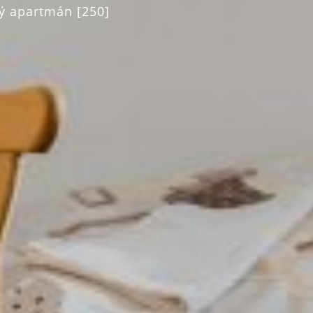
ý apartmán [250]