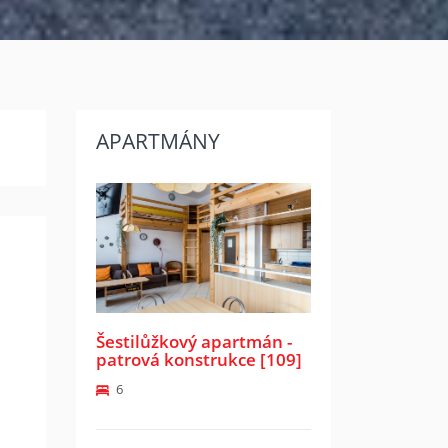
APARTMÁNY
Next
Šestilůžkový apartmán -
patrová konstrukce [109]
6