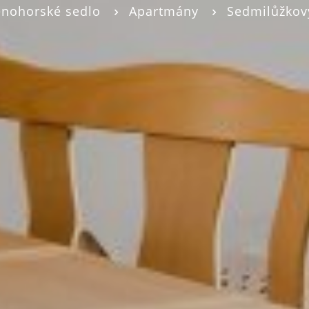
nohorské sedlo
Apartmány
Sedmilůžkov