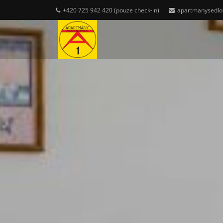
+420 725 942 420 (pouze check-in)
apartmanysedl