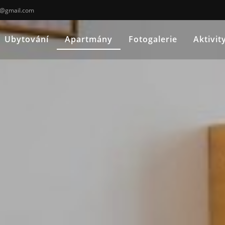
o@gmail.com
Ubytování
Apartmány
Fotogalerie
Aktivit