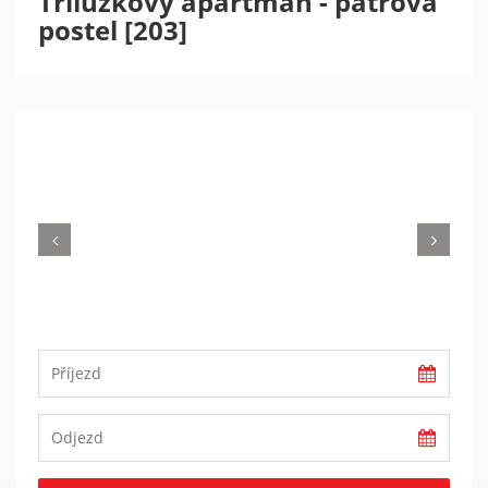
Třílůžkový apartmán - patrová
postel [203]
Previous
Nex