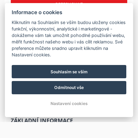
REZERVOVAT
Informace o cookies
Kliknutím na Souhlasím se vším budou uloženy cookies
POPIS
funkční, výkonnostní, analytické i marketingové -
dokážeme vám tak umožnit pohodlné používání webu,
Třílůžkový apartmán 203 nacházející se ve 2 NP.
měřit funkčnost našeho webu i vás cílit reklamou. Své
preference můžete snadno upravit kliknutím na
1x patrová postel pro 3 osoby:
Nastavení cookies.
dolní dvojlůžko o šíří 140 cm pro 2 osoby
horní lůžko o šíři 90 cm
Souhlasím se vším
Nyní (6/2023) nově vymalován (boční stěny žlutou
barvou) a vybaven novou kuchyňskou linkou.
Odmítnout vše
Samostatné WC
Samostatná koupelna
Nastavení cookies
ZÁKLADNÍ INFORMACE
Počet lůžek: 3