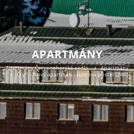
APARTMÁNY
Apartmány Červenohorské sedlo
Apartmány
Čtyřlůžkový apartmán - patrová postel [246]