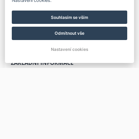
Nastavení cookies.
2.NP.
Souhlasím se vším
1x samostatné lůžko
1x pohovka
2x patrové lůžko
Odmítnout vše
Koupelna se sprchovým koutem a WC.
Nastavení cookies
ZÁKLADNÍ INFORMACE
Počet lůžek: 4
VYBAVENÍ
DVD přehrávač
TV
Bezdrátový internet: Zdarma,
Hotelový textil