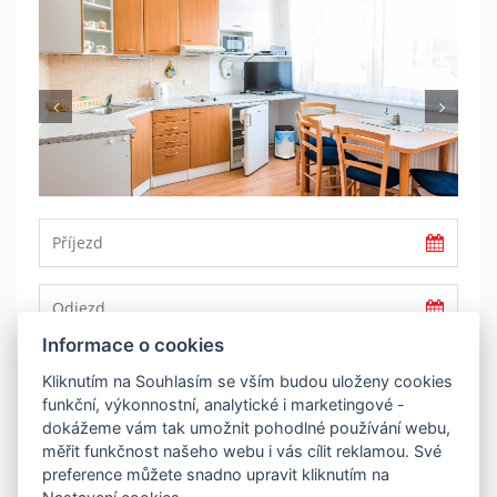
Previous
Nex
Informace o cookies
REZERVOVAT
Kliknutím na Souhlasím se vším budou uloženy cookies
funkční, výkonnostní, analytické i marketingové -
dokážeme vám tak umožnit pohodlné používání webu,
POPIS
měřit funkčnost našeho webu i vás cílit reklamou. Své
preference můžete snadno upravit kliknutím na
Čtyřlůžkový apartmán s patrovou postelí 246 nacházející se v