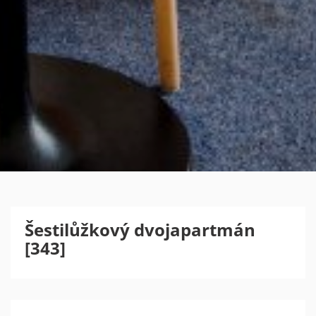
Šestilůžkový dvojapartmán
[343]