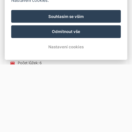
Nastavení cookies.
Dva propojené apartmány, které mají společnou
předsíň, společnou koupelnu a společné WC.
Souhlasím se vším
Ostatní vybavení má již každý apartmán své.
343A je pro 4 osoby
Odmítnout vše
343B je pro 2 osoby
Nastavení cookies
ZÁKLADNÍ INFORMACE
Počet lůžek: 6
VYBAVENÍ
DVD přehrávač
TV
Bezdrátový internet: Zdarma,
Hotelový textil
Sprcha