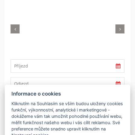
Previous
Nex
Informace o cookies
REZERVOVAT
Kliknutím na Souhlasím se vším budou uloženy cookies
funkční, výkonnostní, analytické i marketingové -
dokážeme vám tak umožnit pohodlné používání webu,
POPIS
měřit funkčnost našeho webu i vás cílit reklamou. Své
preference můžete snadno upravit kliknutím na
Šestilůžkový dvojapartmán 343 nacházející se v 3.NP.